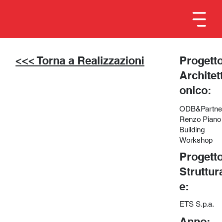
<<< Torna a Realizzazioni
Progett
Architet
onico:
ODB&Partne
Renzo Piano
Building
Workshop
Progett
Struttur
e:
ETS S.p.a.
Anno: