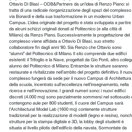
Ottavio Di Blasi – ODB&Partners da un’idea di Renzo Piano: si
tratta di una radicale riorganizzazione degli spazi del complesso 
via Bonardi e della sua trasformazione in un moderno Urban
Campus. L’idea originale del progetto è stata sviluppata a partire
da alcuni schizzi originali donati al Politecnico (e alla città di
Milano) da Renzo Piano. Successivamente la progettazione del
complesso viene affidata a Ottavio Di Blasi, suo stretto
collaboratore fin dagli anni ‘80. Sia Renzo che Ottavio sono
“alumni” del Politecnico di Milano. Il sito comprende due edifici
esistenti: il Trifoglio e la Nave, progettati da Gio Ponti, altro colleg
alunno del Politecnico di Milano. Entrambe le strutture saranno
restaurate e rivitalizzate nell’ambito del progetto definitivo. Il nuo
complesso fungerà da sede per il nuovo Campus di Architettura
della scuola, incentrato sull’eccellenza nell’insegnamento, nella
ricerca e nell’innovazione. I grandi numeri sono: i nuovi edifici
discreti (4.000 mq) sono parzialmente sommersi nel sottosuolo 
contengono aule per 800 studenti, Il cuore del Campus sarà
l’Architectural Model Lab (1600 mq) contenente strutture
tradizionali per la realizzazione di modelli (legno e resina), nonc
strutture per la stampa digitale e 3D, la lobby degli studenti è
situata al livello pilotis dell’edificio della navata. Sormontate da