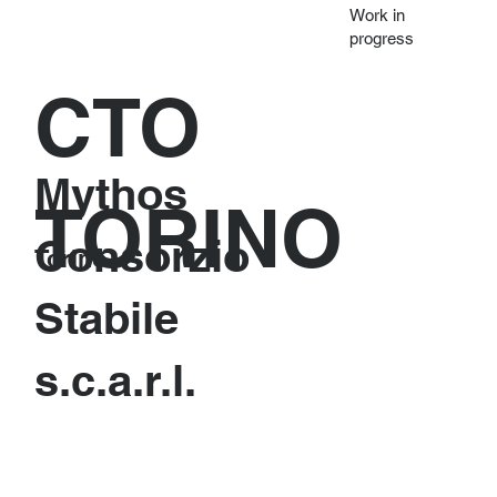
Work in
progress
CTO
Mythos
TORINO
Consorzio
Torino
Stabile
s.c.a.r.l.